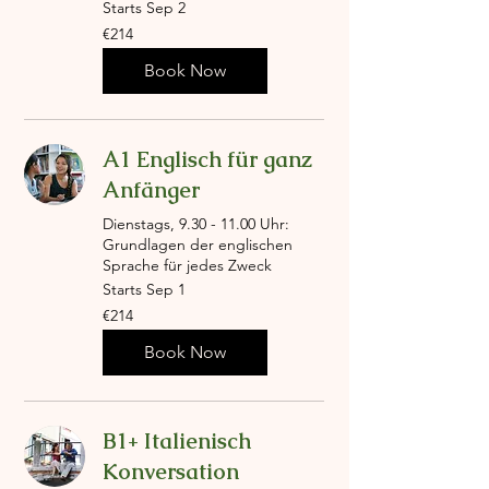
Starts Sep 2
214
€214
euros
Book Now
A1 Englisch für ganz
Anfänger
Dienstags, 9.30 - 11.00 Uhr:
Grundlagen der englischen
Sprache für jedes Zweck
Starts Sep 1
214
€214
euros
Book Now
B1+ Italienisch
Konversation