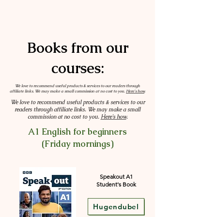
Books from our
courses:
We love to recommend useful products & services to our readers through
affiliate links. We may make a small commission at no cost to you.
Here's how
.
We love to recommend useful products & services to our
readers through affiliate links. We may make a small
commission at no cost to you.
Here's how
.
A1 English for beginners
(Friday mornings)
Speakout A1
Student's Book
Hugendubel