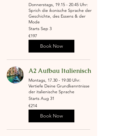
Donnerstags, 19.15 - 20.45 Uhr:
Sprich die ikonische Sprache der
Geschichte, des Essens & der
Mode
Starts Sep 3
197
€197
euros
Book Now
A2 Aufbau Italienisch
Montags, 17.30 - 19.00 Uhr:
Vertiefe Deine Grundkenntnisse
der italienische Sprache
Starts Aug 31
214
€214
euros
Book Now