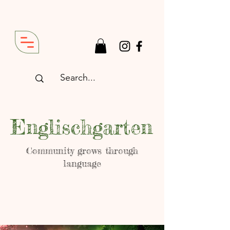
Englischgarten
Community grows through
language