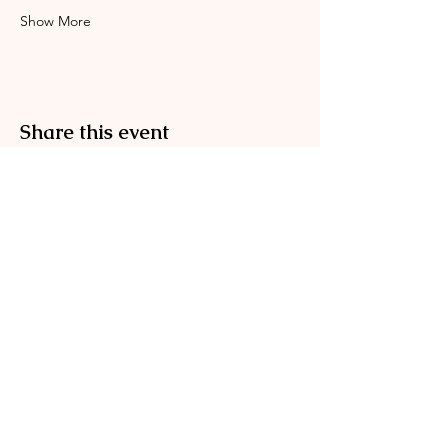
Show More
Share this event
Englischgarten
0173 576 00083
info@englischgarten.com
Mühlenstraße 4
17489 Greifswald