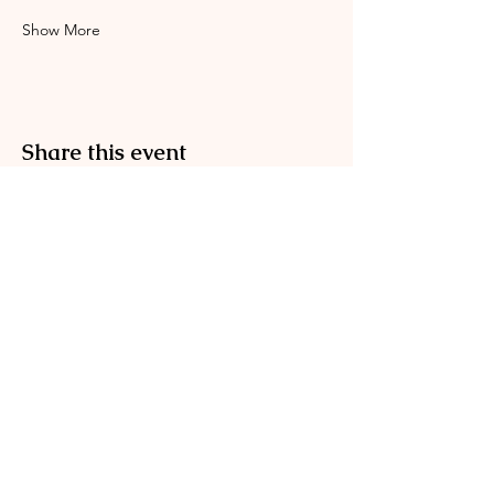
Show More
Share this event
Englischgarten
0173 576 00083
info@englischgarten.com
Mühlenstraße 4
17489 Greifswald