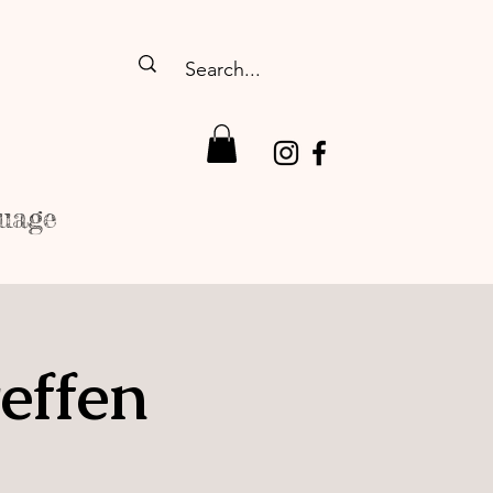
uage
effen