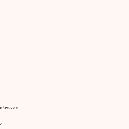
garten.com
4
ld