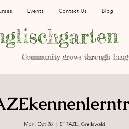
urses
Events
Contact Us
Blog
glischgarten
Community grows through lang
ZEkennenlerntr
Mon, Oct 28
  |  
STRAZE, Greifswald