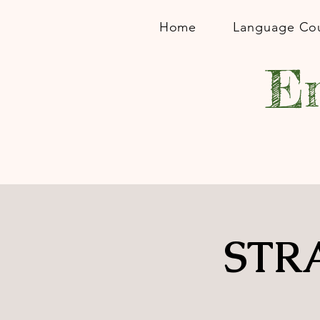
Home
Language Co
En
STRA