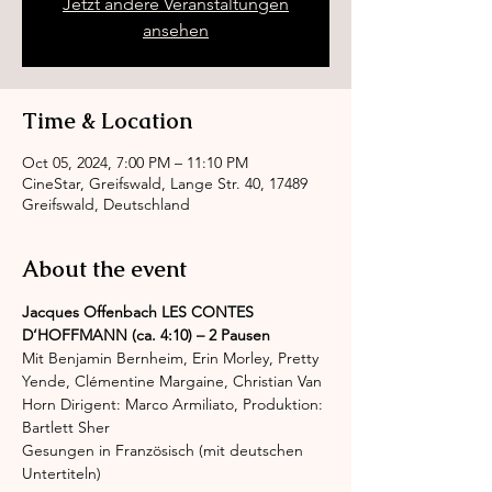
Jetzt andere Veranstaltungen
ansehen
Time & Location
Oct 05, 2024, 7:00 PM – 11:10 PM
CineStar, Greifswald, Lange Str. 40, 17489
Greifswald, Deutschland
About the event
Jacques Offenbach LES CONTES 
D‘HOFFMANN (ca. 4:10) – 2 Pausen
Mit Benjamin Bernheim, Erin Morley, Pretty 
Yende, Clémentine Margaine, Christian Van 
Horn Dirigent: Marco Armiliato, Produktion: 
Bartlett Sher
Gesungen in Französisch (mit deutschen 
Untertiteln)