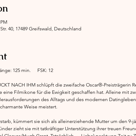
on
0 PM
Str. 40, 17489 Greifswald, Deutschland
nt
Filmstart: 27.02.2025	Filmlänge: 125 min.	FSK: 12
KT NACH IHM schlüpft die zweifache Oscar®-Preisträgerin Re
ie eine Filmikone für die Ewigkeit geschaffen hat. Alleine mit zwe
rausforderungen des Alltags und des modernen Datinglebens k
 charmante Weise meistert.
rstarb, kümmert sie sich als alleinerziehende Mutter um den 9-jä
nder zieht sie mit tatkräftiger Unterstützung ihrer treuen Freun
 Cleaver (Hugh Grant, Tatsächlich … Liebe) packt von Zeit zu Ze