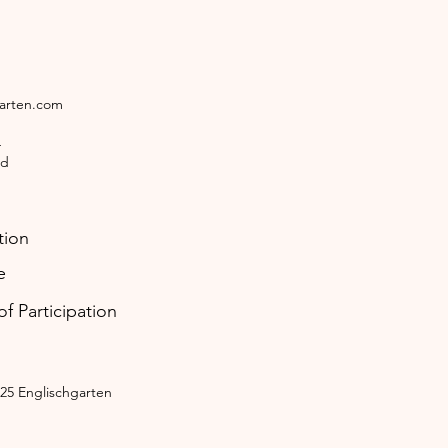
garten.com
4
ld
tion
e
f Participation
25 Englischgarten