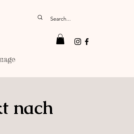
uage
kt nach