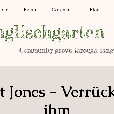
urses
Events
Contact Us
Blog
glischgarten
Community grows through lang
t Jones - Verrüc
ihm