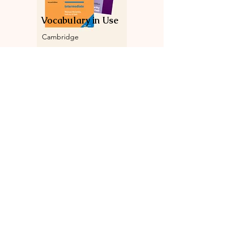
Vocabulary in Use
Cambridge
Serie ansehen >
Englischgarten
0176 576 00083
/ WhatsApp
info@englischgarten.com
Mühlenstraße 4
17489 Greifswald
Deutschland