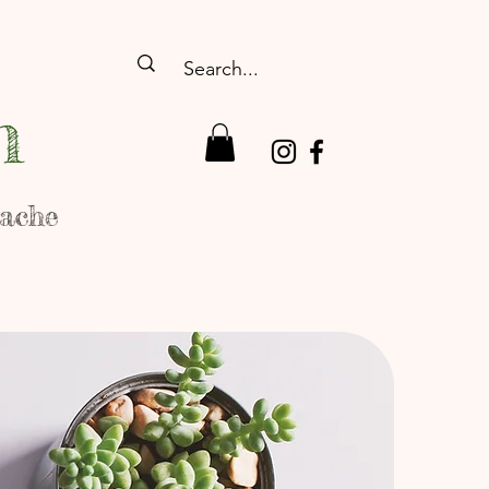
n
rache