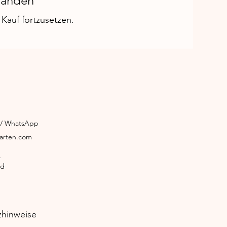
handen
Kauf fortzusetzen.
3 / WhatsApp
garten.com
4
ld
zhinweise