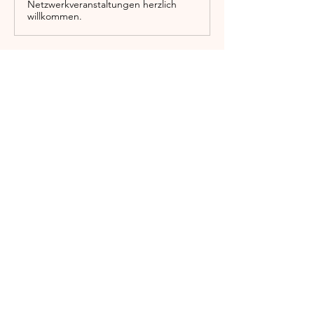
Netzwerkveranstaltungen herzlich
willkommen.
Mehr anzeigen
Diese Veranstaltung teilen
Englischgarten
0176 576 00083
/ WhatsApp
info@englischgarten.com