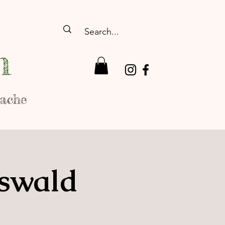
n
rache
fswald