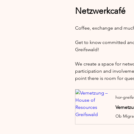
Netzwerkcafé
Coffee, exchange and muc
Get to know committed and i
Greifswald!
We create a space for netw
participation and involveme
point there is room for que
hor-greif
Vernetzu