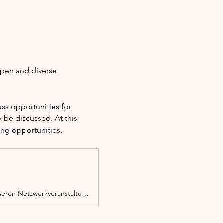
open and diverse 
s opportunities for 
 be discussed. At this 
ing opportunities.
Ob Migrant*in, Person mit Migrationserfahrung oder Zuwanderer, du bist bei unseren Netzwerkveranstaltungen herzlich willkommen.