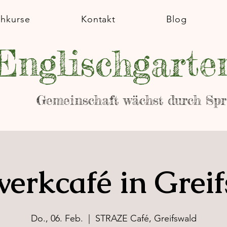
chkurse
Kontakt
Blog
Englischgarte
Gemeinschaft wächst durch Sp
erkcafé in Grei
Do., 06. Feb.
  |  
STRAZE Café, Greifswald