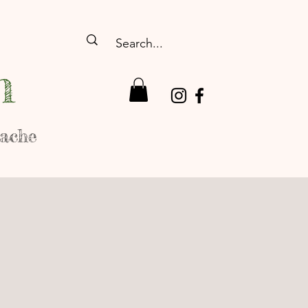
n
rache