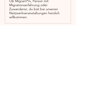
Ob Migrant*in, Person mit
Migrationserfahrung oder
Zuwanderer, du bist bei unseren
Netzwerkveranstaltungen herzlich
willkommen.
Mehr anzeigen
Diese Veranstaltung teilen
Englischgarten