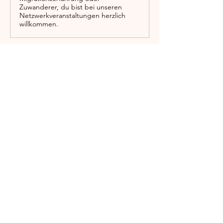
Zuwanderer, du bist bei unseren
Netzwerkveranstaltungen herzlich
willkommen.
Mehr anzeigen
Diese Veranstaltung teilen
Englischgarten
0176 576 00083
/ WhatsApp