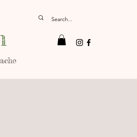
n
rache