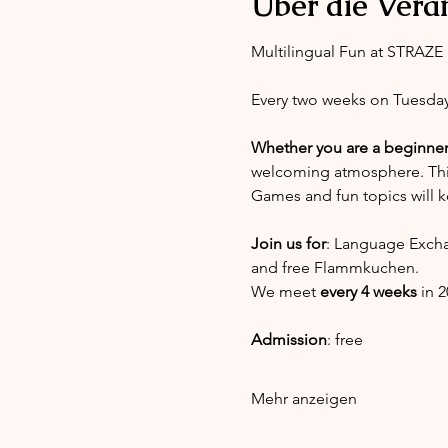
Über die Vera
Multilingual Fun at STRAZE
Every two weeks on Tuesda
Whether you are a beginner o
welcoming atmosphere. This e
Games and fun topics will 
Join us for
: Language Excha
and free Flammkuchen.
We meet 
every 4 weeks
 in 
Admission
: free
Mehr anzeigen