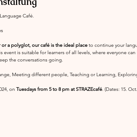
nstaltung
 Language Café.
ys
r a polyglot, our café is the ideal place
 to continue your lang
vent is suitable for learners of all levels, where everyone can 
keep the conversations going.
nge, Meeting different people, Teaching or Learning, Explori
2024, on 
Tuesdays from 5 to 8 pm at STRAZEcafé
. (Dates: 15. Oct.