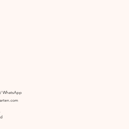
3 / WhatsApp
garten.com
4
ld