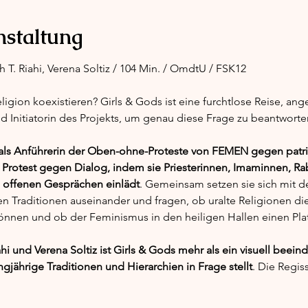
nstaltung
 T. Riahi, Verena Soltiz / 104 Min. / OmdtU / FSK12
ion koexistieren? Girls & Gods ist eine furchtlose Reise, ange
 Initiatorin des Projekts, um genau diese Frage zu beantworte
 als Anführerin der Oben-ohne-Proteste von FEMEN gegen patri
 Protest gegen Dialog, indem sie Priesterinnen, Imaminnen, R
u offenen Gesprächen einlädt
. Gemeinsam setzen sie sich mit de
en Traditionen auseinander und fragen, ob uralte Religionen di
önnen und ob der Feminismus in den heiligen Hallen einen Plat
hi und Verena Soltiz ist Girls & Gods mehr als ein visuell beeind
ngjährige Traditionen und Hierarchien in Frage stellt
. Die Regi