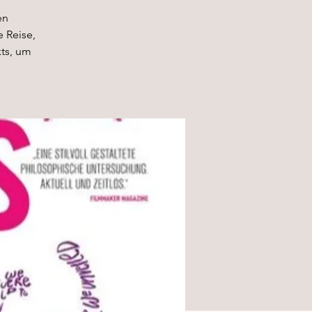
en
e Reise,
kts, um