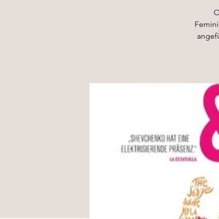
O
Feminis
angefü