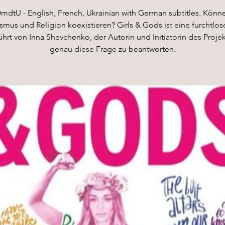
mdtU - English, French, Ukrainian with German subtitles. Könn
mus und Religion koexistieren? Girls & Gods ist eine furchtlos
hrt von Inna Shevchenko, der Autorin und Initiatorin des Proje
genau diese Frage zu beantworten.