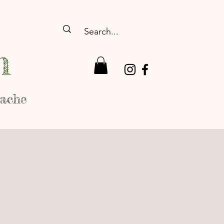
n
rache