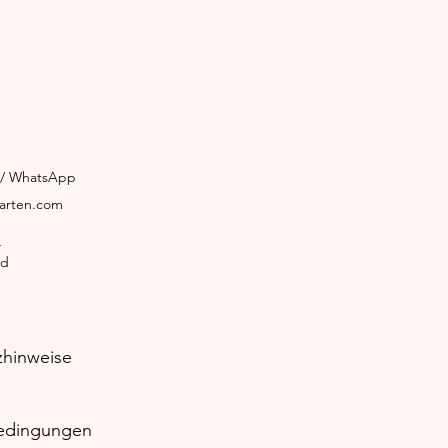
3 / WhatsApp
garten.com
4
ld
zhinweise
edingungen