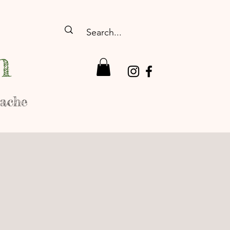
n
rache