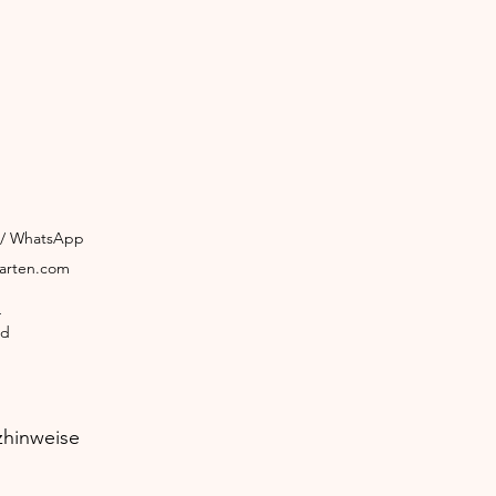
3 / WhatsApp
garten.com
4
ld
zhinweise