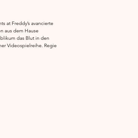
s at Freddy’s avancierte 
men aus dem Hause 
likum das Blut in den 
her Videospielreihe. Regie 