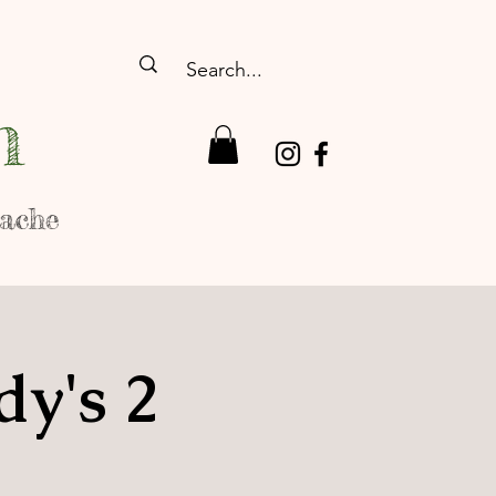
n
rache
dy's 2