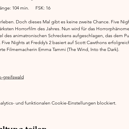
Filmstart: 04.12.2025	Filmlänge: 104 min.	FSK: 16
leben. Doch dieses Mal gibt es keine zweite Chance. Five Night
ärksten Horrorfilm des Jahres. Nun wird für das Horrorphäno
l des animatronischen Schreckens aufgeschlagen, das dem Pub
 Five Nights at Freddy’s 2 basiert auf Scott Cawthons erfolgreic
rte Filmemacherin Emma Tammi (The Wind, Into the Dark). 
o-greifswald
ytics- und funktionalen Cookie-Einstellungen blockiert.