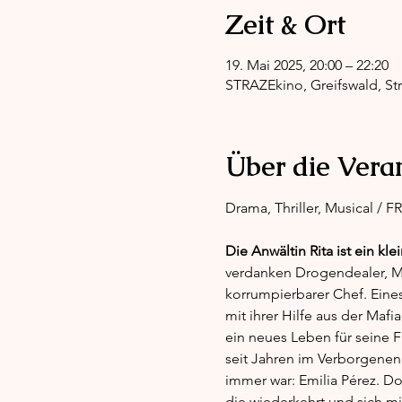
Zeit & Ort
19. Mai 2025, 20:00 – 22:20
STRAZEkino, Greifswald, Str
Über die Vera
Drama, Thriller, Musical / 
Die Anwältin Rita
ist ein kl
verdanken Drogendealer, Mörd
korrumpierbarer Chef. Eines 
mit ihrer Hilfe aus der Mafi
ein neues Leben für seine F
seit Jahren im Verborgenen v
immer war: Emilia Pérez. Do
die wiederkehrt und sich mit