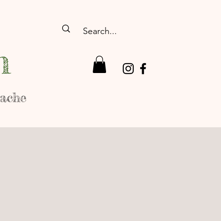
n
rache