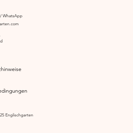
3 / WhatsApp
garten.com
4
ld
zhinweise
edingungen
25 Englischgarten