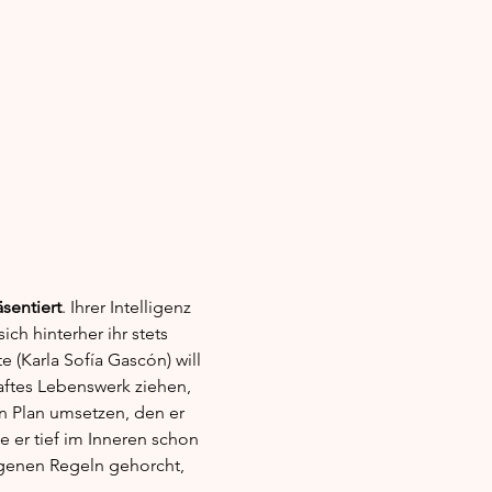
äsentiert
. Ihrer Intelligenz 
ch hinterher ihr stets 
 (Karla Sofía Gascón) will 
haftes Lebenswerk ziehen, 
n Plan umsetzen, den er 
e er tief im Inneren schon 
igenen Regeln gehorcht, 