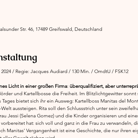
alsunder Str. 46, 17489 Greifswald, Deutschland
nstaltung
FR 2024 / Regie: Jacques Audiard / 130 Min. / OmdtU / FSK12
eines Licht in einer großen Firma
: 
überqualifiziert, aber unterrepr
er und Kartellbosse die Freiheit. Im Blitzlichtgewitter sonnt si
Tages bietet sich ihr ein Ausweg: Kartellboss Manitas del Monte
a-Welt aussteigen. Rita soll den Schlussstrich unter sein zweifel
rau Jessi (Selena Gomez) und die Kinder organisieren und eine
orbereitet hat: sich voll und ganz in die Frau zu verwandeln, di
ch Manitas' Vergangenheit ist eine Geschichte, die nur ihren e
 aller Gewalt rächen wird.