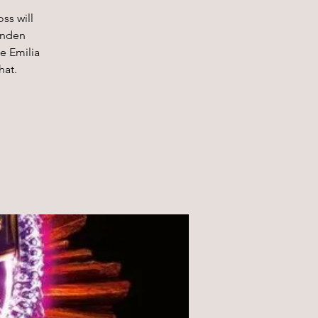
ss will
enden
e Emilia
hat.