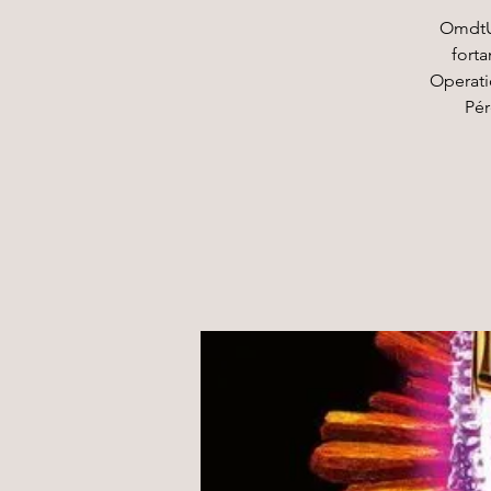
OmdtU 
fort
Operati
Pér