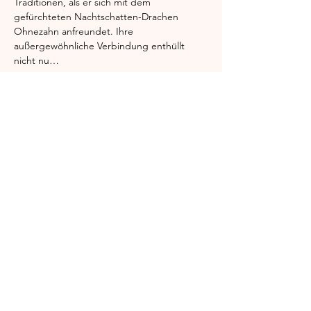
Traditionen, als er sich mit dem 
gefürchteten Nachtschatten-Drachen 
Ohnezahn anfreundet. Ihre 
außergewöhnliche Verbindung enthüllt 
nicht nu…
Mehr anzeigen
Diese Veranstaltung teilen
Englischgarten