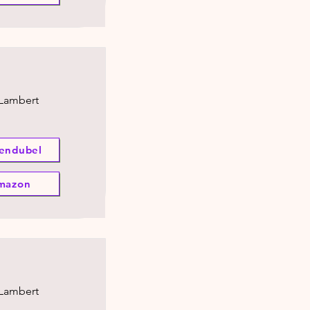
 Lambert
endubel
mazon
 Lambert