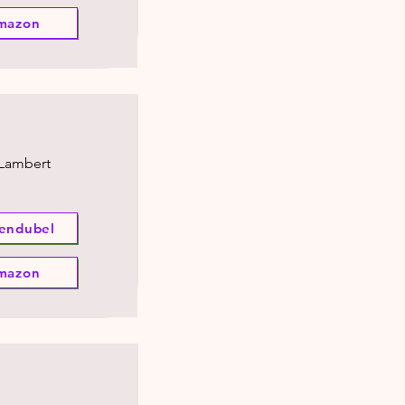
mazon
 Lambert
endubel
mazon