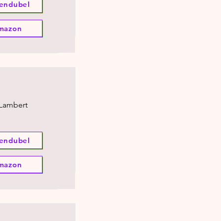
endubel
mazon
 Lambert
endubel
mazon