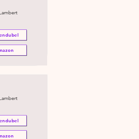
 Lambert
endubel
mazon
 Lambert
endubel
mazon