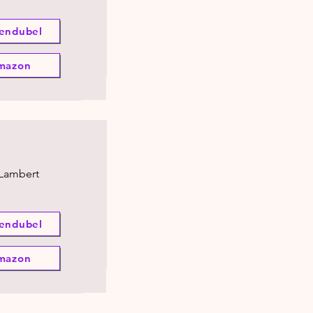
endubel
mazon
 Lambert
endubel
mazon