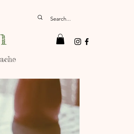
n
rache