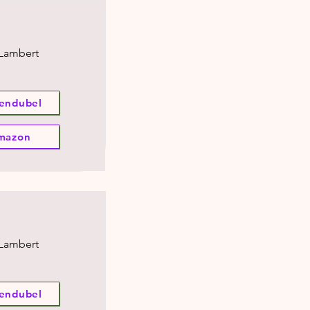
 Lambert
endubel
mazon
 Lambert
endubel