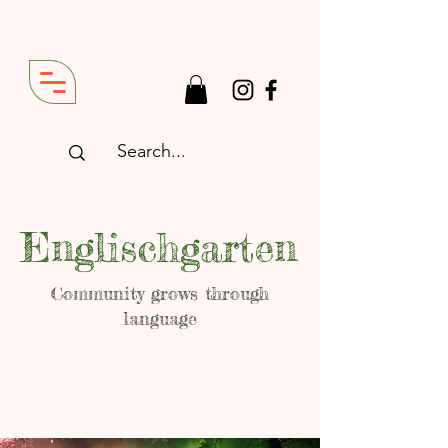
Englischgarten
Community grows through
language